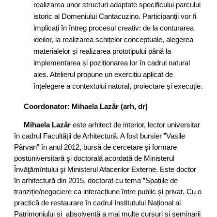
realizarea unor structuri adaptate specificului parcului
istoric al Domeniului Cantacuzino. Participanții vor fi
implicați în întreg procesul creativ: de la conturarea
ideilor, la realizarea schițelor conceptuale, alegerea
materialelor și realizarea prototipului până la
implementarea și poziționarea lor în cadrul natural
ales. Atelierul propune un exercițiu aplicat de
înțelegere a contextului natural, proiectare și execuție.
Coordonator: Mihaela Lazăr (arh, dr)
Mihaela Lazăr
este arhitect de interior, lector universitar
în cadrul Facultății de Arhitectură. A fost bursier ”Vasile
Pârvan” în anul 2012, bursă de cercetare şi formare
postuniversitară şi doctorală acordată de Ministerul
Învăţămîntului şi Ministerul Afacerilor Externe. Este doctor
în arhitectură din 2015, doctorat cu tema ”Spațiile de
tranziție/negociere ca interacțiune între public și privat. Cu o
practică de restaurare în cadrul Institutului Național al
Patrimoniului și absolventă a mai multe cursuri și seminarii