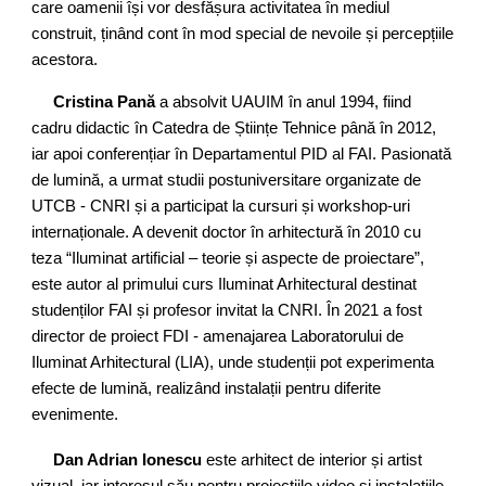
care oamenii își vor desfășura activitatea în mediul
construit, ținând cont în mod special de nevoile și percepțiile
acestora.
Cristina Pană
a absolvit UAUIM în anul 1994, fiind
cadru didactic în Catedra de Științe Tehnice până în 2012,
iar apoi conferențiar în Departamentul PID al FAI. Pasionată
de lumină, a urmat studii postuniversitare organizate de
UTCB - CNRI și a participat la cursuri și workshop-uri
internaționale. A devenit doctor în arhitectură în 2010 cu
teza “Iluminat artificial – teorie și aspecte de proiectare”,
este autor al primului curs Iluminat Arhitectural destinat
studenților FAI și profesor invitat la CNRI. În 2021 a fost
director de proiect FDI - amenajarea Laboratorului de
Iluminat Arhitectural (LIA), unde studenții pot experimenta
efecte de lumină, realizând instalații pentru diferite
evenimente.
Dan Adrian Ionescu
este arhitect de interior și artist