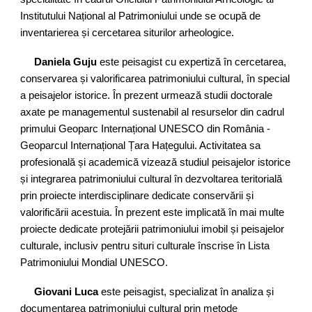
Institutului Național al Patrimoniului unde se ocupă de
inventarierea și cercetarea siturilor arheologice.
Daniela Guju
este peisagist cu expertiză în cercetarea,
conservarea și valorificarea patrimoniului cultural, în special
a peisajelor istorice. În prezent urmează studii doctorale
axate pe managementul sustenabil al resurselor din cadrul
primului Geoparc Internațional UNESCO din România -
Geoparcul Internațional Țara Hațegului. Activitatea sa
profesională și academică vizează studiul peisajelor istorice
și integrarea patrimoniului cultural în dezvoltarea teritorială
prin proiecte interdisciplinare dedicate conservării și
valorificării acestuia. În prezent este implicată în mai multe
proiecte dedicate protejării patrimoniului imobil și peisajelor
culturale, inclusiv pentru situri culturale înscrise în Lista
Patrimoniului Mondial UNESCO.
Giovani Luca
este peisagist, specializat în analiza și
documentarea patrimoniului cultural prin metode