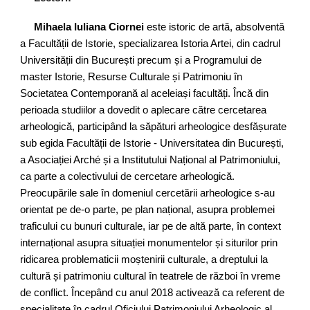
Mihaela Iuliana Ciornei
este istoric de artă, absolventă
a Facultății de Istorie, specializarea Istoria Artei, din cadrul
Universității din București precum și a Programului de
master Istorie, Resurse Culturale și Patrimoniu în
Societatea Contemporană al aceleiași facultăți. Încă din
perioada studiilor a dovedit o aplecare către cercetarea
arheologică, participând la săpături arheologice desfășurate
sub egida Facultății de Istorie - Universitatea din București,
a Asociației Arché și a Institutului Național al Patrimoniului,
ca parte a colectivului de cercetare arheologică.
Preocupările sale în domeniul cercetării arheologice s-au
orientat pe de-o parte, pe plan național, asupra problemei
traficului cu bunuri culturale, iar pe de altă parte, în context
internațional asupra situației monumentelor și siturilor prin
ridicarea problematicii moștenirii culturale, a dreptului la
cultură și patrimoniu cultural în teatrele de război în vreme
de conflict. Începând cu anul 2018 activează ca referent de
specialitate în cadrul Oficiului Patrimoniului Arheologic al