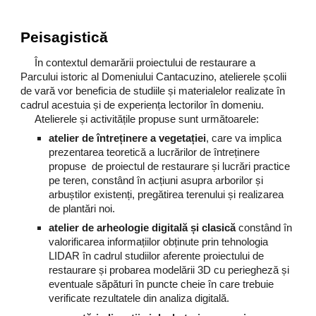
Peisagistică
În contextul demarării proiectului de restaurare a
Parcului istoric al Domeniului Cantacuzino, atelierele școlii
de vară vor beneficia de studiile și materialelor realizate în
cadrul acestuia și de experiența lectorilor în domeniu.
Atelierele și activitățile propuse sunt următoarele:
atelier de întreținere a vegetației
, care va implica
prezentarea teoretică a lucrărilor de întreținere
propuse de proiectul de restaurare și lucrări practice
pe teren, constând în acțiuni asupra arborilor și
arbuștilor existenți, pregătirea terenului și realizarea
de plantări noi.
atelier de arheologie digitală și clasică
constând în
valorificarea informațiilor obținute prin tehnologia
LIDAR în cadrul studiilor aferente proiectului de
restaurare și probarea modelării 3D cu periegheză și
eventuale săpături în puncte cheie în care trebuie
verificate rezultatele din analiza digitală.