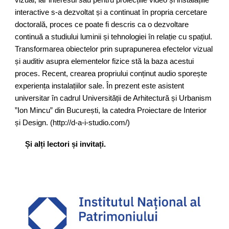
vizual, iar interesul său pentru proiecțiile video și instalațiile
interactive s-a dezvoltat și a continuat în propria cercetare
doctorală, proces ce poate fi descris ca o dezvoltare
continuă a studiului luminii și tehnologiei în relație cu spațiul.
Transformarea obiectelor prin suprapunerea efectelor vizual
și auditiv asupra elementelor fizice stă la baza acestui
proces. Recent, crearea propriului conținut audio sporește
experiența instalațiilor sale. În prezent este asistent
universitar în cadrul Universității de Arhitectură și Urbanism
”Ion Mincu” din București, la catedra Proiectare de Interior
și Design. (http://d-a-i-studio.com/)
Și alți lectori și invitați.