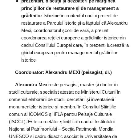
prezentări, discuții și dezbateri pe marginea
principiilor de restaurare și de management a
grădinilor Istorice
în contextul noului proiect de
restaurare a Parcului istoric și a faptului că Alexandru
Mexi, coordonatorul școlii de vară, a preluat
coordonarea rețelei europene a grădinilor istorice din
cadrul Consiliului Europei care, în prezent, lucrează la
ghidul european pentru managementul grădinilor
istorice
Coordonator: Alexandru MEXI (peisagist, dr.)
Alexandru Mexi
este peisagist, master și doctor în
studii culturale, specialist atestat de Ministerul Culturii în
domeniul elaborării de studii, cercetării și inventarierii
monumentelor istorice și membru în Consiliul Științific
comun al ICOMOS și IFLA pentru Peisaje Culturale
(ISCCL). Este cercetător științific în cadrul Institutului
Național al Patrimoniului – Secția Patrimoniu Mondial
UNESCO și cadru didactic asociat la Universitatea de