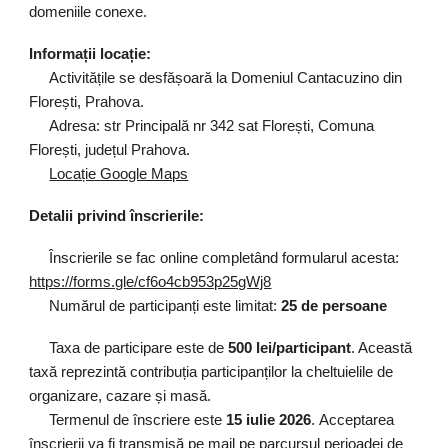
domeniile conexe.
Informații locație:
Activitățile
se desfășoară la Domeniul Cantacuzino din
Florești, Prahova.
Adresa: str Principală nr 342 sat Florești, Comuna
Florești, județul Prahova.
Locație Google Maps
Detalii privind înscrierile:
Înscrierile se fac online completând formularul
acesta:
https://forms.gle/cf6o4cb953p25gWj8
Numărul de participanți este limitat:
2
5
de
persoane
Taxa de participare este de
5
00 lei/participant
. Această
taxă reprezintă contribuția participanților la cheltuielile de
organizare, cazare și masă.
Termenul de înscriere este
15 iulie 202
6
.
Acceptarea
înscrierii va fi transmisă pe mail pe parcursul perioadei de