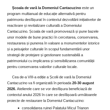
Școala de vară la Domeniul Cantacuzino
este un
program multianual de educație alternativă pentru
patrimoniu desfășurat în contextul dezvoltării inițiativelor de
reactivare și revitalizare culturală a Domeniului
Cantacuzino. Școala de vară promovează și pune bazele
unor modele de bune practici în cercetarea, conservarea,
restaurarea și punerea în valoare a monumentelor istorice
și a peisajelor culturale în scopul fundamentării unor
strategii de protejare și gestionare sustenabilă a
patrimoniului cu implicarea și sensibilizarea comunității
pentru conservarea valorilor culturale locale.
Cea de-a VII
I
-a ediție a Școlii de vară la Domeniul
Cantacuzino va fi organizată în perioada
20-30 au
gust
2026.
Atelierele care se vor desfășura beneficiază de
contextul anului 2026 în care se desfășoară următoarele
proiecte de restaurare
la Domeniul
C
antacuzino:
c
onsolidarea r
uinei Palatului Micul Trianon