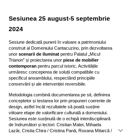
Sesiunea 25 august-5 septembrie
2024
Sesiune dedicată punerii în valoare a patrimoniului
construit al Domeniului Cantacuzino, prin dezvoltarea
unor
scenarii de iluminat
pentru Palatul „Micul
Trianon” și proiectarea unor
piese de mobilier
contemporan
pentru parcul istoric. Activitățile
urmăresc conceperea de soluții compatibile cu
specificul ansamblului, respectând principiile
conservării și ale intervenției reversibile.
Metodologia combină documentarea pe sit, definirea
conceptelor și testarea lor prin propuneri coerente de
design, astfel încât rezultatele să poată susține
viitoare etape de valorificare culturală a domeniului.
Sesiunea este susținută de o echipă interdisciplinară
de îndrumători și lectori: Cristian Matei, Mihaela
Lazăr, Cristia Chira / Cristina Pană, Roxana Mitarcă /