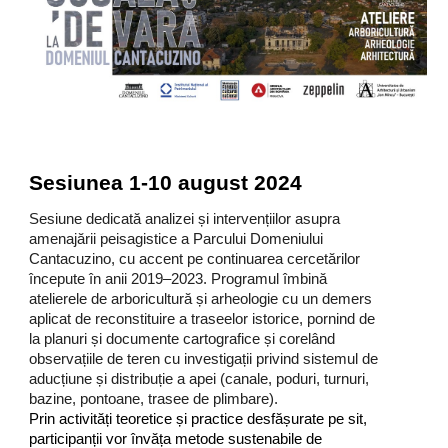
Sesiunea
1
-
10
august 202
4
Sesiune dedicată analizei și intervențiilor asupra
amenajării peisagistice a Parcului Domeniului
Cantacuzino, cu accent pe continuarea cercetărilor
începute în anii 2019–2023. Programul îmbină
atelierele de arboricultură și arheologie cu un demers
aplicat de reconstituire a traseelor istorice, pornind de
la planuri și documente cartografice și corelând
observațiile de teren cu investigații privind sistemul de
aducțiune și distribuție a apei (canale, poduri, turnuri,
bazine, pontoane, trasee de plimbare).
Prin activități teoretice și practice desfășurate pe sit,
participanții vor învăța metode sustenabile de