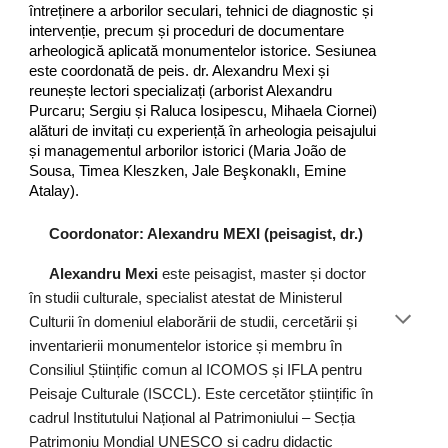
întreținere a arborilor seculari, tehnici de diagnostic și
intervenție, precum și proceduri de documentare
arheologică aplicată monumentelor istorice. Sesiunea
este coordonată de peis. dr. Alexandru Mexi și
reunește lectori specializați (arborist Alexandru
Purcaru; Sergiu și Raluca Iosipescu, Mihaela Ciornei)
alături de invitați cu experiență în arheologia peisajului
și managementul arborilor istorici (Maria João de
Sousa, Timea Kleszken, Jale Beşkonaklı, Emine
Atalay).
Coordonator: Alexandru MEXI (peisagist, dr.)
Alexandru Mexi
este peisagist, master și doctor
în studii culturale, specialist atestat de Ministerul
Culturii în domeniul elaborării de studii, cercetării și
inventarierii monumentelor istorice și membru în
Consiliul Științific comun al ICOMOS și IFLA pentru
Peisaje Culturale (ISCCL). Este cercetător științific în
cadrul Institutului Național al Patrimoniului – Secția
Patrimoniu Mondial UNESCO și cadru didactic