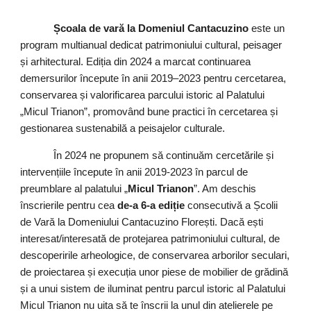
Școala de vară la Domeniul Cantacuzino
este un
program multianual dedicat patrimoniului cultural, peisager
și arhitectural. Ediția din 2024 a marcat continuarea
demersurilor începute în anii 2019–2023 pentru cercetarea,
conservarea și valorificarea parcului istoric al Palatului
„Micul Trianon”, promovând bune practici în cercetarea și
gestionarea sustenabilă a peisajelor culturale.
În 2024 ne propunem să continuăm cercetările și
intervențiile începute în anii 2019-2023 în parcul de
preumblare al palatului „
Micul Trianon
”. Am deschis
înscrierile pentru cea
de-a 6-a ediție
consecutivă a Școlii
de Vară la Domeniului Cantacuzino Florești. Dacă ești
interesat/interesată de protejarea patrimoniului cultural, de
descoperirile arheologice, de conservarea arborilor seculari,
de proiectarea și execuția unor piese de mobilier de grădină
și a unui sistem de iluminat pentru parcul istoric al Palatului
Micul Trianon nu uita să te înscrii la unul din atelierele pe