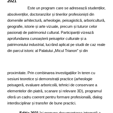
2021
Este un program care se adresează studenților,
absolvenților, doctoranzilor și tinerilor profesioniști din
domeniile arhitectură, arheologie, peisagistică, arboricultură,
geografie, istorie și arte vizuale, precum și tuturor celor
pasionați de patrimoniul cultural. Participanții vizează
aprofundarea cunoașterii peisajelor culturale și a
patrimoniului industrial, lucrând aplicat pe studii de caz reale
din parcul istoric al Palatului „Micul Trianon” și din
proximitate. Prin combinarea investigațiilor în teren cu
sesiuni teoretice și demonstrații practice (arheologie
peisageră, evaluare arboricolă, tehnici de conservare a
elementelor din piatră, scanare și relevare 3D), programul
oferă un cadru coerent pentru formare profesională, dialog
interdisciplinar și transfer de bune practici.