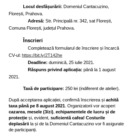
Locul desfășurării:
Domeniul Cantacuzino,
Florești, Prahova.
Adresă:
Str. Principală nr. 342, sat Florești,
Comuna Florești, județul Prahova.
Înscrieri
Completează formularul de înscriere și încarcă
CV-ul:
https://bit.ly/2T142he
Deadline:
duminică, 25 iulie 2021.
Răspuns privind aplicația:
până la 1 august
2021.
Taxă de participare:
250 lei (indiferent de atelier).
După acceptarea aplicației, confirmă înscrierea și
achită
taxa până pe 8 august 2021
. Organizatorii vor acoperi
cazarea
,
mesele (3/zi)
,
echipamentele de lucru și de
protecție
și, evident,
suficientă cafea!
Costurile
deplasării
la și de la Domeniul Cantacuzino vor fi asigurate
de participanți.