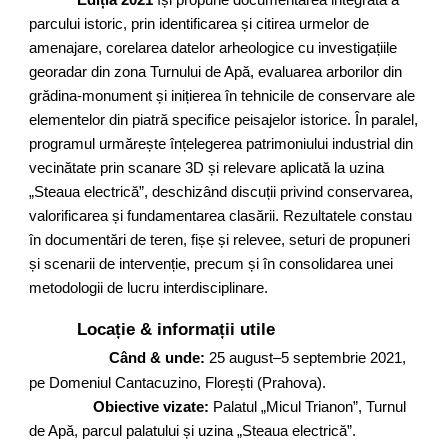
Ediția 2021
își propune documentarea integrată a
parcului istoric, prin identificarea și citirea urmelor de
amenajare, corelarea datelor arheologice cu investigațiile
georadar din zona Turnului de Apă, evaluarea arborilor din
grădina-monument și inițierea în tehnicile de conservare ale
elementelor din piatră specifice peisajelor istorice. În paralel,
programul urmărește înțelegerea patrimoniului industrial din
vecinătate prin scanare 3D și relevare aplicată la uzina
„Steaua electrică”, deschizând discuții privind conservarea,
valorificarea și fundamentarea clasării. Rezultatele constau
în documentări de teren, fișe și relevee, seturi de propuneri
și scenarii de intervenție, precum și în consolidarea unei
metodologii de lucru interdisciplinare.
Locație & informații utile
Când & unde:
25 august
–
5
septembrie 202
1
,
pe Domeniul Cantacuzino, Florești (Prahova).
Obiective vizate:
Palatul „Micul Trianon”, Turnul
de Apă, parcul palatului și uzina „Steaua electrică”
.