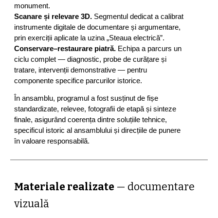
monument.
Scanare și relevare 3D.
Segmentul dedicat a calibrat
instrumente digitale de documentare și argumentare,
prin exerciții aplicate la uzina „Steaua electrică”.
Conservare–restaurare piatră.
Echipa a parcurs un
ciclu complet — diagnostic, probe de curățare și
tratare, intervenții demonstrative — pentru
componente specifice parcurilor istorice.
În ansamblu, programul a fost susținut de fișe
standardizate, relevee, fotografii de etapă și sinteze
finale, asigurând coerența dintre soluțiile tehnice,
specificul istoric al ansamblului și direcțiile de punere
în valoare responsabilă.
Materiale realizate
—
documentare
vizuală