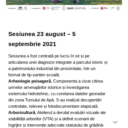
Sesiunea
23 august – 5
septembrie 2021
Sesiunea a fost centrată pe lucru în sit și pe
articularea unei diagnoze integrate a parcului istoric și
a patrimoniului industrial din proximitate, într-un
format de tip șantier-școală.
Arheologie peisageră.
Componenta a vizat citirea
urmelor amenajărilor istorice și investigarea
sistemului hidrotehnic, cu corelarea datelor georadar
din zona Turnului de Apă. S-au realizat decopertări
controlate, relevee și fotodocumentare etapizată.
Arboricultură.
Atelierul a derulat evaluări vizuale ale
stabilității arborilor (VTA) și a definit scenarii de
îngrijire și intervenție adecvate statutului de grădină-